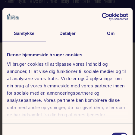
stemningsfulde lys og liv med udsigt til koncerten med Medina.
Kl. 20.00
– Koncert med Medina
Invitationen er personlig og må ikke videregives.
Samtykke
Detaljer
Om
Denne hjemmeside bruger cookies
Medina
Vi bruger cookies til at tilpasse vores indhold og
annoncer, til at vise dig funktioner til sociale medier og til
at analysere vores trafik. Vi deler også oplysninger om
Glæd jer til en aften i selskab med en af Danmarks mest succesfulde
din brug af vores hjemmeside med vores partnere inden
popartister. Medina har gennem mere end et årti leveret hits på stribe
for sociale medier, annonceringspartnere og
og er kendt for sin stærke vokal, store scenetilstedeværelse og
analysepartnere. Vores partnere kan kombinere disse
ikoniske sange, som de fleste kan synge med på.
data med andre oplysninger, du har givet dem, eller som
de har indsamlet fra din brug af deres tjenester.
Samtykkevalg