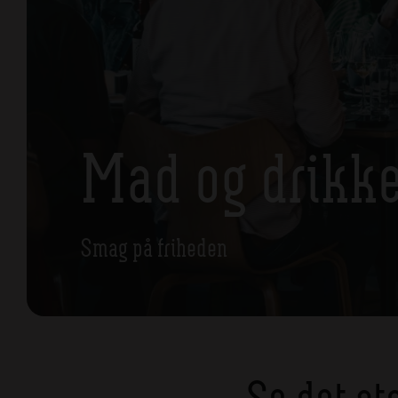
Mad og drikk
Smag på friheden
Se det st