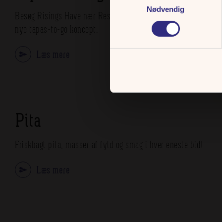
Nødvendig
Besøg Risings Have nær Restaurant Terrassen og prøv vores
nye tapas-to-go koncept.
Læs mere
Pita
Friskbagt pita, masser af fyld og smag i hver eneste bid!
Læs mere