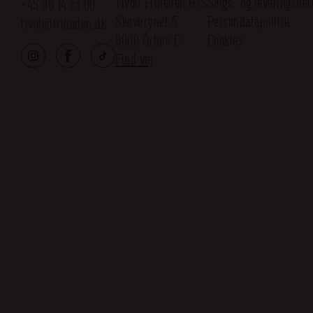
Tivoli Friheden A/S
Salgs- og leveringsbet
+45 86 14 73 00
Skovbrynet 5
Persondatapolitik
tivoli@friheden.dk
8000 Århus C
Cookies
Find vej