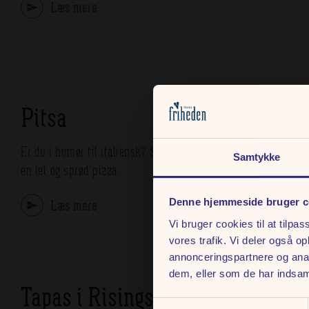
Læs mere
Pitsa
Er du i humør til italiensk? Så gør et stop ved PITsa og nyd
Samtykke
en let og sprød pizza.
Læs mere
Denne hjemmeside bruger c
Vi bruger cookies til at tilpas
vores trafik. Vi deler også 
annonceringspartnere og anal
dem, eller som de har indsaml
Tapas i Risings Have
Samtykkevalg