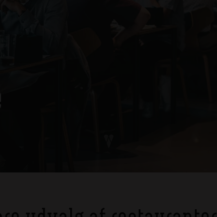
e
ore udvalg af restauranter