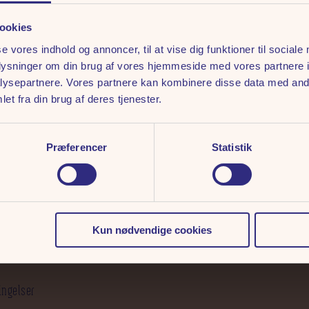
af romantiske viser, humor o
del af dansk underholdnings
ookies
efterhånden blevet en fast 
se vores indhold og annoncer, til at vise dig funktioner til sociale
oplysninger om din brug af vores hjemmeside med vores partnere i
Dørene til Hermans åbnes kl.
ysepartnere. Vores partnere kan kombinere disse data med andr
selv-buffet. Hertil kan nydes
et fra din brug af deres tjenester.
underholdningen går i gang.
Så sæt kryds i kalenderen og
syngepigestemning – lige mi
Præferencer
Statistik
Kun nødvendige cookies
ingelser