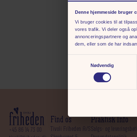
Denne hjemmeside bruger c
Vi bruger cookies til at tilpas
vores trafik. Vi deler også 
annonceringspartnere og anal
dem, eller som de har indsaml
Samtykkevalg
Nødvendig
Find os
Praktisk Info
Tivoli Friheden A/S
Salgs- og leveringsbet
+45 86 14 73 00
Skovbrynet 5
Persondatapolitik