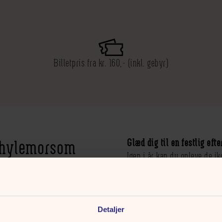
Billetpris fra kr. 160,- (inkl. gebyr)
 hylemorsom
Glæd dig til en festlig e
Igen i år kan du opleve de i
Hermans i Tivoli Friheden og
kun kan opleves på Dyrehav
Syngepigerne er kendt for de
Detaljer