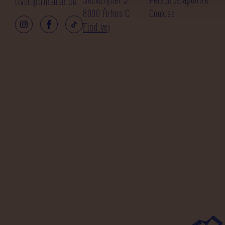
tivoli@friheden.dk
8000 Århus C
Cookies
Find vej