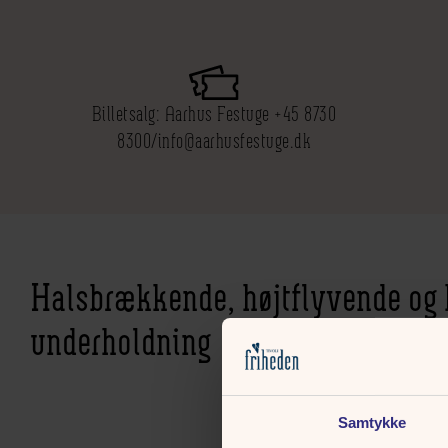
Billetsalg: Aarhus Festuge +45 8730
8300/info@aarhusfestuge.dk
Halsbrækkende, højtflyvende og
underholdning
Samtykke