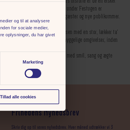
g fællessang. Med mere end 140 års historie er de en elsket
tradition, og deres besøg i Aarhus under Festugen er
og hyggelig tradition for både stamgæster og nye publikummer.
 medier og til at analysere
nden for sociale medier,
 12.00, hvor du kan starte oplevelsen med en stor, lækker ta’
e oplysninger, du har givet
 vin, øl, vand, kaffe og kage i de hyggelige omgivelser, inden
 glæd dig til en eftermiddag fyldt med smil, sang og ægte
dt i Aarhus.
Marketing
Tillad alle cookies
Frihedens Nyhedsbrev
Skriv dig op til vores nyhedsbrev. Hver måned udtrækker vi 3