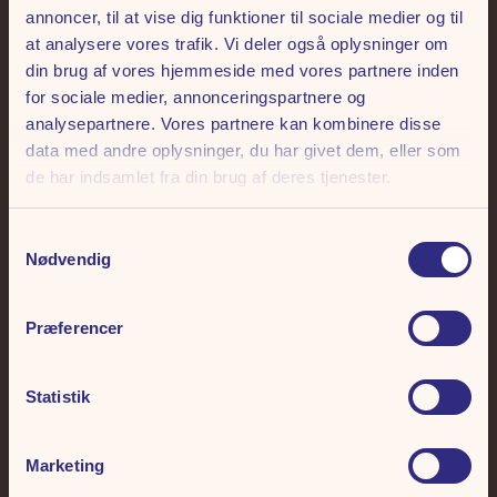
annoncer, til at vise dig funktioner til sociale medier og til
at analysere vores trafik. Vi deler også oplysninger om
Frihedens Nyhedsbrev
din brug af vores hjemmeside med vores partnere inden
for sociale medier, annonceringspartnere og
analysepartnere. Vores partnere kan kombinere disse
Skriv dig op til vores nyhedsbrev. Hver måned udtrækker vi 3 x 2
data med andre oplysninger, du har givet dem, eller som
sæsonkort Deluxe til Tivoli Friheden.
de har indsamlet fra din brug af deres tjenester.
Samtykkevalg
Nødvendig
Præferencer
Giv mig sus i maven 🎢
Statistik
Ved tilmelding giver du tilladelse til, at vi må sende dig e-mails. Vi skal nok gøre os
umage, ellers kan du altid afmelde dig i bunden af hver eneste mail. Læs mere i vores
persondatapolitik
.
Marketing