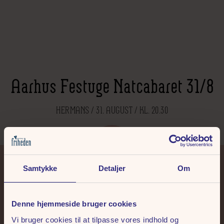
Aarhus Festuge Natcabaret 31/8
HERMANS / 31. AUGUST / KL. 20.30
Samtykke
Detaljer
Om
+45 86 14 73 00
tivoli@friheden.dk
Denne hjemmeside bruger cookies
Vi bruger cookies til at tilpasse vores indhold og