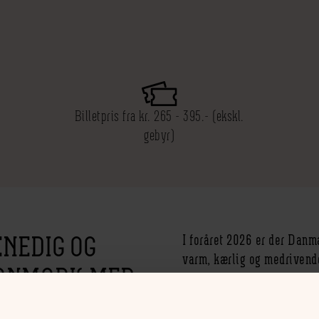
Billetpris fra kr. 265 - 395.- (ekskl.
gebyr)
ENEDIG OG
I foråret 2026 er der Da
varm, kærlig og medrivende
DANMARK MED
guldalderårene i 80’erne.
MUSIK
HØJ SOL OVER AARHUS