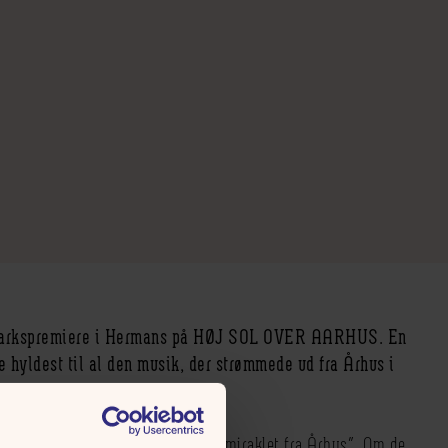
nmarkspremiere i Hermans på HØJ SOL OVER AARHUS. En
 hyldest til al den musik, der strømmede ud fra Århus i
er den musikalske fortælling om ”miraklet fra Århus”. Om de