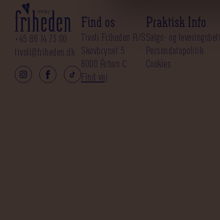
Find os
Praktisk Info
Tivoli Friheden A/S
Salgs- og leveringsbet
+45 86 14 73 00
Skovbrynet 5
Persondatapolitik
tivoli@friheden.dk
8000 Århus C
Cookies
Find vej