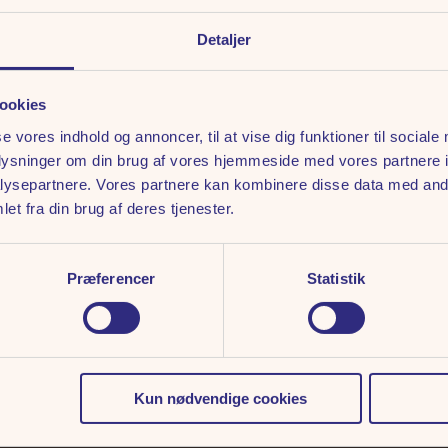
år, hvor den aarhusianske mu
Detaljer
“Århus” på alt og det hele. 
København, og blev Danmarks
hitlisterne med 90’ernes a
ookies
se vores indhold og annoncer, til at vise dig funktioner til sociale
I
HØJ SOL OVER AARHU
oplysninger om din brug af vores hjemmeside med vores partnere i
bl.a. TV-2, Gnags, Anne Lin
ysepartnere. Vores partnere kan kombinere disse data med andr
Det bliver en aften, der uden
et fra din brug af deres tjenester.
uanset hvorfra man kommer, 
Præferencer
Statistik
HØJ SOL OVER AARHUS spiller
2026.
Kun nødvendige cookies