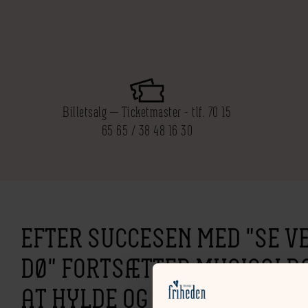
Billetsalg — Ticketmaster - tlf. 70 15
65 65 / 38 48 16 30
EFTER SUCCESEN MED "SE V
DØ" FORTSÆTTER MUSICAL
AT HYLDE OG FEJRE DANSK 