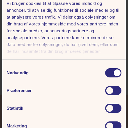
fodbold! Det er fortællingen om hvordan Århus overhalede
Vi bruger cookies til at tilpasse vores indhold og
København, og blev Danmarks musikhovedstad, og hvad der skete,
annoncer, til at vise dig funktioner til sociale medier og til
da byen forsvandt fra hitlisterne med 90’ernes ankomst med nye
at analysere vores trafik. Vi deler også oplysninger om
musikgenrer mv.
din brug af vores hjemmeside med vores partnere inden
for sociale medier, annonceringspartnere og
I
HØJ SOL OVER AARHUS
kan der opleves 40 af de største og mest
analysepartnere. Vores partnere kan kombinere disse
elskede hits fra bl.a. TV-2, Gnags, Anne Linnet, Lis Sørensen, Thomas
data med andre oplysninger, du har givet dem, eller som
Helmig, Lars H.U.G og mange flere. Det bliver en aften, der uden tvivl
de har indsamlet fra din brug af deres tjenester.
vil både berøre og begejstre, og ende med, at alle, uanset hvorfra man
kommer, vil med ”hjem til Århus”.
Samtykkevalg
Nødvendig
HØJ SOL OVER AARHUS spiller i Hermans, Tivoli Friheden fra 29.
januar til 5. februar 2026.
Præferencer
Statistik
+45 86 14 73 00
tivoli@friheden.dk
Marketing