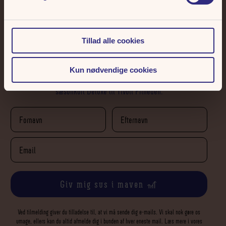
Tillad alle cookies
Frihedens Nyhedsbrev
Kun nødvendige cookies
Skriv dig op til vores nyhedsbrev. Hver måned udtrækker vi 3 x 2
sæsonkort Deluxe til Tivoli Friheden.
Giv mig sus i maven 🎢
Ved tilmelding giver du tilladelse til, at vi må sende dig e-mails. Vi skal nok gøre os
umage, ellers kan du altid afmelde dig i bunden af hver eneste mail. Læs mere i vores