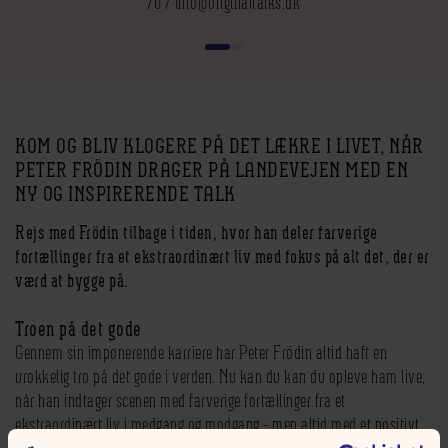
70 / info@originaltalks.dk
KOM OG BLIV KLOGERE PÅ DET LÆKRE I LIVET, NÅR
PETER FRÖDIN DRAGER PÅ LANDEVEJEN MED EN
NY OG INSPIRERENDE TALK
Rejs med Frödin tilbage i tiden, hvor han deler farverige
fortællinger fra et ekstraordinært liv med fokus på alt det, der er
værd at bygge på.
Troen på det gode
Gennem sin imponerende karriere har Peter Frödin altid haft en
urokkelig tro på det gode i verden. Nu kan du kan du opleve ham live,
når han indtager scenen med farverige fortællinger fra et
ekstraordinært liv i medgang og modgang – men altid med et positivt
mindset.