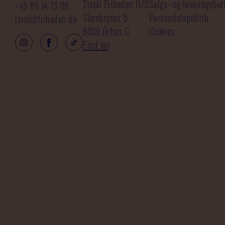
Tivoli Friheden A/S
Salgs- og leveringsbet
+45 86 14 73 00
Skovbrynet 5
Persondatapolitik
tivoli@friheden.dk
8000 Århus C
Cookies
Find vej