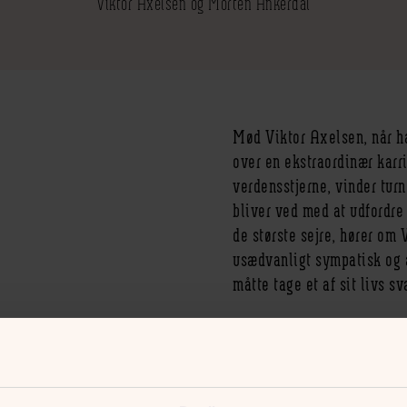
Viktor Axelsen og Morten Ankerdal
Mød Viktor Axelsen, når h
over en ekstraordinær karri
verdensstjerne, vinder tur
bliver ved med at udfordre 
de største sejre, hører om
usædvanligt sympatisk og æ
måtte tage et af sit livs s
Guldet fra Paris
På denne aften får du de beds
verdens badmintonarenaer. Hø
men ikke mindst historien o