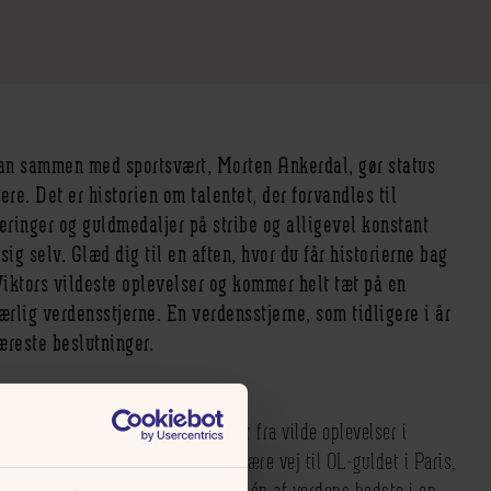
an sammen med sportsvært, Morten Ankerdal, gør status
ere. Det er historien om talentet, der forvandles til
neringer og guldmedaljer på stribe og alligevel konstant
sig selv. Glæd dig til en aften, hvor du får historierne bag
 Viktors vildeste oplevelser og kommer helt tæt på en
rlig verdensstjerne. En verdensstjerne, som tidligere i år
væreste beslutninger.
te anekdoter og finurlige detaljer fra vilde oplevelser i
r bl.a. Viktor fortælle om den svære vej til OL-guldet i Paris,
m, hvordan Viktor fra Odense blev én af verdens bedste i en