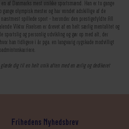
l en af Danmarks mest unikke sportsmænd. Han er to gange
 gange olympisk mester og har vundet adskillige af de
s næstmest spillede sport – herunder den prestigefyldte All
alende Viktor Axelsen er drevet af en helt særlig mentalitet og
e sportslig og personlig udvikling og gør op med alt, der
hvor han tidligere i år pga. en langvarig rygskade modvilligt
n badmintonkarriere.
 glæde dig til en helt unik aften med en ærlig og dedikeret
Frihedens Nyhedsbrev