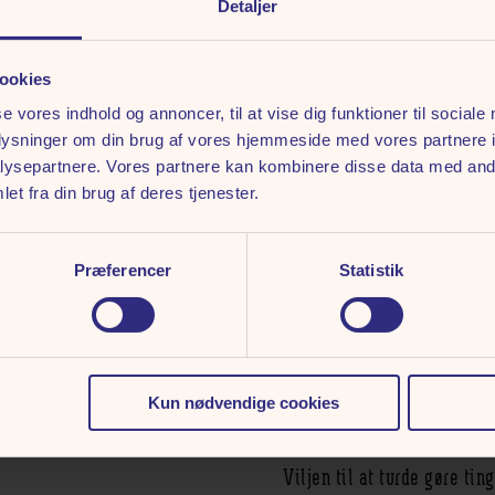
Detaljer
sport, der ellers er domineret
ookies
Viktor fortæller på aftenen 
holdninger og tage opsigtsv
se vores indhold og annoncer, til at vise dig funktioner til sociale
oplysninger om din brug af vores hjemmeside med vores partnere i
ind i omklædningsrummet til
ysepartnere. Vores partnere kan kombinere disse data med andr
kompromisløse forberedelse
et fra din brug af deres tjenester.
næste kamp og det ansvar, de
herhjemme og i Asien.
Præferencer
Statistik
“(...) jeg tror ikke, at der 
der er så seriøs, kompromisl
hver eneste dag i 16 år, der 
niveau, som vi nok aldrig kom
Kun nødvendige cookies
Joachim Fischer, badmintone
Viljen til at turde gøre ti