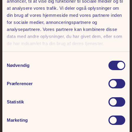
annoncer, til at vise dig funktioner til sociale medier og til
at analysere vores trafik. Vi deler også oplysninger om
din brug af vores hjemmeside med vores partnere inden
Frihedens Nyhedsbrev
for sociale medier, annonceringspartnere og
analysepartnere. Vores partnere kan kombinere disse
Skriv dig op til vores nyhedsbrev. Hver måned udtrækker vi 3 x 2
data med andre oplysninger, du har givet dem, eller som
sæsonkort Deluxe til Tivoli Friheden.
de har indsamlet fra din brug af deres tjenester.
Samtykkevalg
Nødvendig
Præferencer
Giv mig sus i maven 🎢
Statistik
Ved tilmelding giver du tilladelse til, at vi må sende dig e-mails. Vi skal nok gøre os
umage, ellers kan du altid afmelde dig i bunden af hver eneste mail. Læs mere i vores
Marketing
persondatapolitik
.