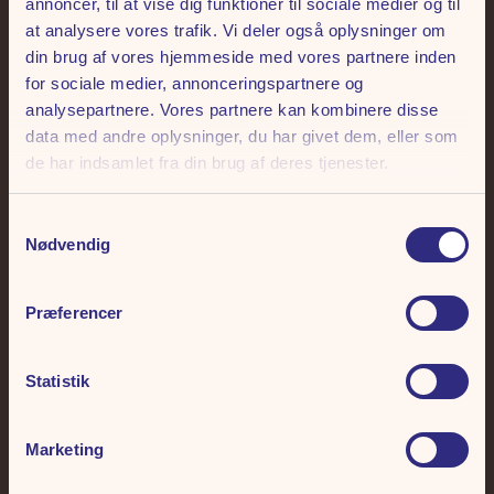
annoncer, til at vise dig funktioner til sociale medier og til
at analysere vores trafik. Vi deler også oplysninger om
din brug af vores hjemmeside med vores partnere inden
Frihedens Nyhedsbrev
for sociale medier, annonceringspartnere og
analysepartnere. Vores partnere kan kombinere disse
Skriv dig op til vores nyhedsbrev. Hver måned udtrækker vi 3 x 2
data med andre oplysninger, du har givet dem, eller som
sæsonkort Deluxe til Tivoli Friheden.
de har indsamlet fra din brug af deres tjenester.
Samtykkevalg
Nødvendig
Præferencer
Giv mig sus i maven 🎢
Statistik
Ved tilmelding giver du tilladelse til, at vi må sende dig e-mails. Vi skal nok gøre os
umage, ellers kan du altid afmelde dig i bunden af hver eneste mail. Læs mere i vores
Marketing
persondatapolitik
.