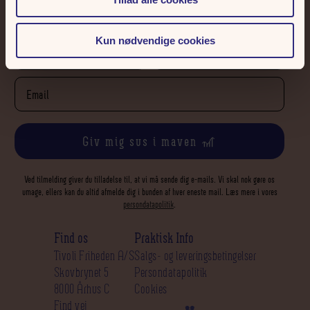
sæsonkort Deluxe til Tivoli Friheden.
Kun nødvendige cookies
Giv mig sus i maven 🎢
Ved tilmelding giver du tilladelse til, at vi må sende dig e-mails. Vi skal nok gøre os
umage, ellers kan du altid afmelde dig i bunden af hver eneste mail. Læs mere i vores
persondatapolitik
.
Find os
Praktisk Info
Tivoli Friheden A/S
Salgs- og leveringsbetingelser
Skovbrynet 5
Persondatapolitik
8000 Århus C
Cookies
Find vej