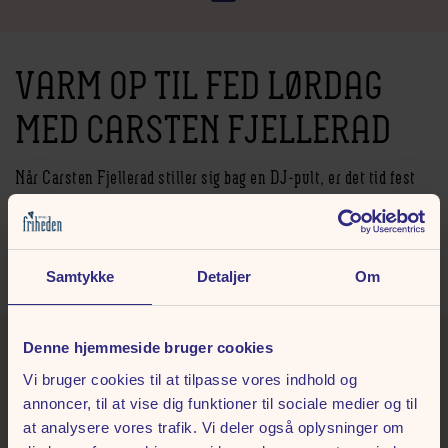
VARM OP TIL FED LØRDAG
MED CARSTEN FJELLERAD
Når Carsten Fjellerad stiller sig bag en DJ-pult, er det tid fest
og gang i dansegulvet!
Med en bred vifte af musik lige fra de nyeste hits til klassikere fra
80'erne, 90'erne og 00’erne sørger Fjellerad for, at det er umuligt at stå
stille. Glæd dig til en uforglemmelig aften, når Fjellerad mixer.
Samtykke
Detaljer
Om
Denne hjemmeside bruger cookies
GØR DIN LØRDAG EKSTRA
Vi bruger cookies til at tilpasse vores indhold og
LÆKKER
annoncer, til at vise dig funktioner til sociale medier og til
at analysere vores trafik. Vi deler også oplysninger om