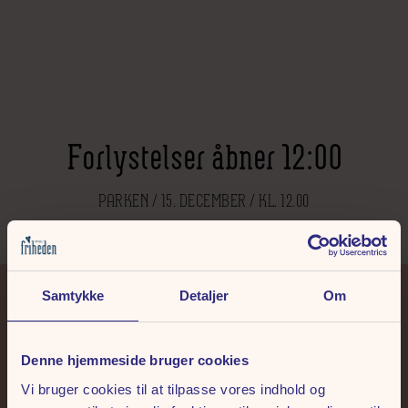
Forlystelser åbner 12:00
PARKEN / 15. DECEMBER / KL. 12.00
Samtykke
Detaljer
Om
+45 86 14 73 00
tivoli@friheden.dk
Denne hjemmeside bruger cookies
Vi bruger cookies til at tilpasse vores indhold og