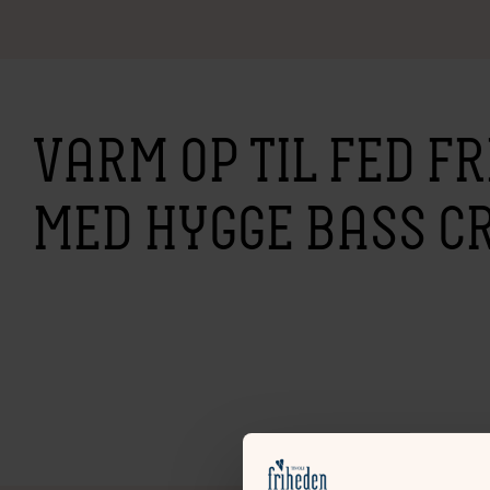
VARM OP TIL FED F
MED HYGGE BASS C