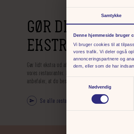
Samtykke
GØR DIN FREDAG
Denne hjemmeside bruger c
EKSTRA LÆKKER
Vi bruger cookies til at tilpas
vores trafik. Vi deler også 
annonceringspartnere og anal
Gør lidt ekstra ud af din fredag og start din aften me
dem, eller som de har indsaml
vores restauranter. Det er en populær måde at starte 
anbefaler, at du bestiller bord på forhånd.
Samtykkevalg
Nødvendig
Se alle restauranter