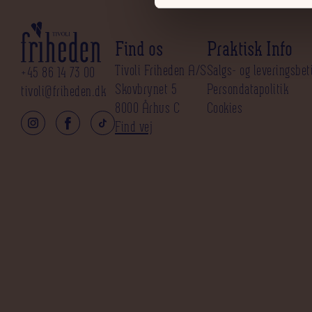
Find os
Praktisk Info
Tivoli Friheden A/S
Salgs- og leveringsbet
+45 86 14 73 00
Skovbrynet 5
Persondatapolitik
tivoli@friheden.dk
8000 Århus C
Cookies
Find vej