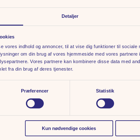
Detaljer
ookies
se vores indhold og annoncer, til at vise dig funktioner til sociale
oplysninger om din brug af vores hjemmeside med vores partnere i
ysepartnere. Vores partnere kan kombinere disse data med andr
d et besøg på en af
et fra din brug af deres tjenester.
Fed Fredag på, så vi
Præferencer
Statistik
Kun nødvendige cookies