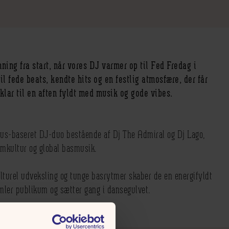
ning fra start, når vores DJ varmer op til Fed Fredag i
il fede beats, kendte hits og en festlig atmosfære, der får
klar til en aften fyldt med musik og gode vibes.
us-baseret DJ-duo bestående af Dj The Admiral og Dj Lago,
mkultur og global basmusik.
lturel udveksling og tunge basrytmer skaber de en energifyldt
ler publikum og sætter gang i dansegulvet.