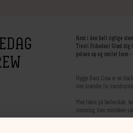
REDAG
Kom i den helt rigtige stem
Tivoli Friheden! Glæd dig t
pulsen op og smilet frem – 
REW
Hygge Bass Crew er en Aarh
som brænder for soundsyste
Med fokus på fællesskab, ku
stemning, hvor musikken sam