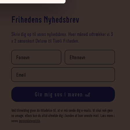
Frihedens Nyhedsbrev
Skriv dig op til vores nyhedsbrev. Hver måned udtrækker vi 3
x 2 sæsonkort Deluxe til Tivoli Friheden.
Giv mig sus i maven 🎢
Ved tilmelding giver du tilladelse til, at vi må sende dig e-mails. Vi skal nok gøre
os umage, ellers kan du altid afmelde dig i bunden af hver eneste mail. Læs mere i
vores
persondatapolitik
.