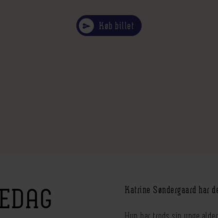
Køb billet
REDAG
Katrine Søndergaard har de
Hun har trods sin unge alder