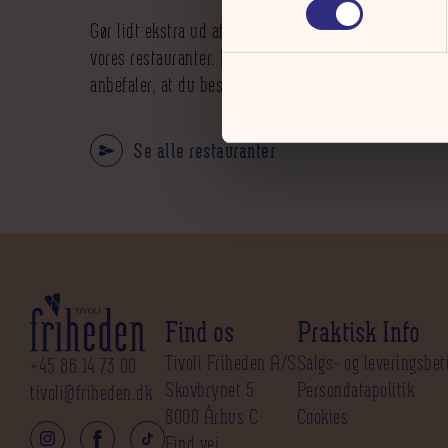
Gør lidt ekstra ud af din fredag og start din aften me
vores restauranter. Det er en populær måde at starte 
anbefaler, at du bestiller bord på forhånd.
Se alle restauranter
Find os
Praktisk Info
Tivoli Friheden A/S
Salgs- og leveringsbet
+45 86 14 73 00
Skovbrynet 5
Persondatapolitik
tivoli@friheden.dk
8000 Århus C
Cookies
Find vej