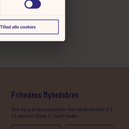
Tillad alle cookies
Frihedens Nyhedsbrev
Skriv dig op til vores nyhedsbrev. Hver måned udtrækker vi 3
x 2 sæsonkort Deluxe til Tivoli Friheden.