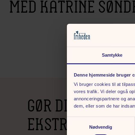
MED KATRINE SØN
Samtykke
Denne hjemmeside bruger c
Vi bruger cookies til at tilpas
vores trafik. Vi deler også 
GØR DIN FREDAG
annonceringspartnere og anal
dem, eller som de har indsaml
EKSTRA LÆKKER
Samtykkevalg
Nødvendig