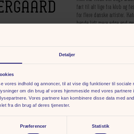
DERGAARD
ført til alt lige fra klub og
for flere danske artister. Ka
hende lidt mere edge end ge
Katrines bevæger sig primær
80’erne og frem til i dag, 
Lounge, RnB og Hiphop genn
Detaljer
ookies
se vores indhold og annoncer, til at vise dig funktioner til sociale
oplysninger om din brug af vores hjemmeside med vores partnere i
ysepartnere. Vores partnere kan kombinere disse data med andr
et fra din brug af deres tjenester.
Præferencer
Statistik