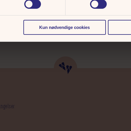
d et besøg på en af
Fed Fredag på, så vi
Kun nødvendige cookies
ingelser