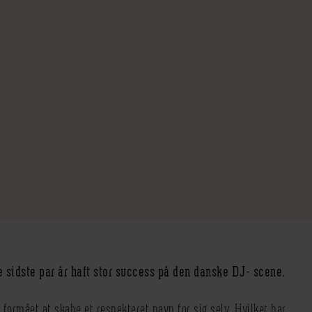
 sidste par år haft stor success på den danske DJ- scene.
 formået at skabe et respekteret navn for sig selv. Hvilket har