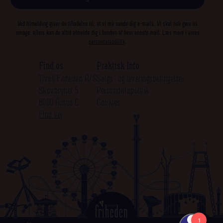
Ved tilmelding giver du tilladelse til, at vi må sende dig e-mails. Vi skal nok gøre os
umage, ellers kan du altid afmelde dig i bunden af hver eneste mail. Læs mere i vores
persondatapolitik
.
Find os
Praktisk Info
Tivoli Friheden A/S
Salgs- og leveringsbetingelser
Skovbrynet 5
Persondatapolitik
8000 Århus C
Cookies
Find vej