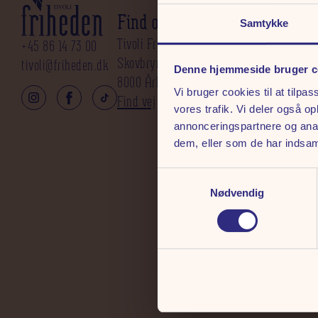
Find os
Praktisk Info
Samtykke
Tivoli Friheden A/S
Salgs- og leveringsbet
+45 86 14 73 00
Skovbrynet 5
Persondatapolitik
tivoli@friheden.dk
Denne hjemmeside bruger c
8000 Århus C
Cookies
Vi bruger cookies til at tilpas
Find vej
vores trafik. Vi deler også 
annonceringspartnere og anal
dem, eller som de har indsaml
Samtykkevalg
Nødvendig