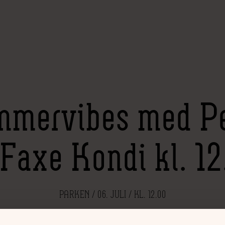
mervibes med P
 Faxe Kondi kl. 12
PARKEN / 06. JULI / KL. 12.00