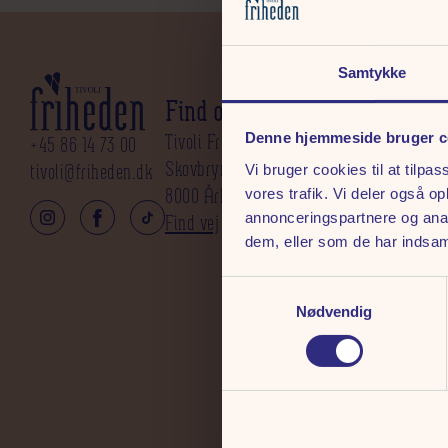
Samtykke
Find os
Praktisk Info
Tivoli Friheden A/S
Salgs- og leveringsbet
Denne hjemmeside bruger c
+45 86 14 73 00
Skovbrynet 5
Persondatapolitik
tivoli@friheden.dk
Vi bruger cookies til at tilpas
8000 Århus C
Cookies
vores trafik. Vi deler også 
annonceringspartnere og anal
Find vej
dem, eller som de har indsaml
Samtykkevalg
Nødvendig