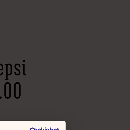
epsi
.00