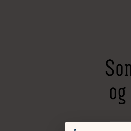
Som
og