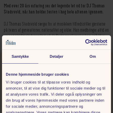
Med over 20 års erfaring ser det legende let ud for DJ Thomas
Stadsvold, når han holder festen i kog hele aftenen igennem.
DJ Thomas Stadsvold sørger for at musikken tilfredsstiller gæsterne
på tværs af generationer, nationalitet og alder. Han medbringer altid en
stor og alsidig pladesamling, så de fleste musikønsker kan opfyldes,
og du vil aldrig møde et “standard repertoire”.
Samtykke
Detaljer
Om
GØR DIN FREDAG EKSTRA
LÆKKER
Denne hjemmeside bruger cookies
Vi bruger cookies til at tilpasse vores indhold og
annoncer, til at vise dig funktioner til sociale medier og til
Gør lidt ekstra ud af din fredag og start din aften med et besøg på en af
at analysere vores trafik. Vi deler også oplysninger om
vores restauranter. Det er en populær måde at starte Fed Fredag på, så
din brug af vores hjemmeside med vores partnere inden
vi anbefaler, at du bestiller bord på forhånd.
for sociale medier, annonceringspartnere og
analysepartnere. Vores partnere kan kombinere disse