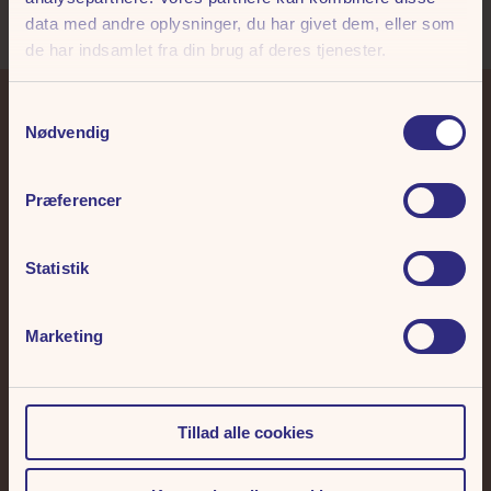
Se alle restauranter
data med andre oplysninger, du har givet dem, eller som
de har indsamlet fra din brug af deres tjenester.
Samtykkevalg
Nødvendig
+45 86 14 73 00
tivoli@friheden.dk
Præferencer
Statistik
Frihedens Nyhedsbrev
Marketing
Skriv dig op til vores nyhedsbrev. Hver måned udtrækker vi 3 x 2
sæsonkort Deluxe til Tivoli Friheden.
Tillad alle cookies