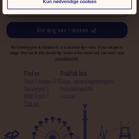
Kun nødvendige cookies
Giv mig sus i maven 🎢
Ved tilmelding giver du tilladelse til, at vi må sende dig e-mails. Vi skal nok gøre os
umage, ellers kan du altid afmelde dig i bunden af hver eneste mail. Læs mere i vores
persondatapolitik
.
Find os
Praktisk Info
Tivoli Friheden A/S
Salgs- og leveringsbetingelser
Skovbrynet 5
Persondatapolitik
8000 Århus C
Cookies
Find vej