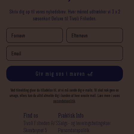
Skriv dig op til vores nyhedsbrev. Hver måned udtrækker vi 3 x 2
sæsonkort Deluxe til Tivoli Friheden.
Giv mig sus i maven 🎢
Ved tilmelding giver du tilladelse til, at vi må sende dig e-mails. Vi skal nok gøre os
umage, ellers kan du altid afmelde dig i bunden af hver eneste mail. Læs mere i vores
persondatapolitik
.
Find os
Praktisk Info
Tivoli Friheden A/S
Salgs- og leveringsbetingelser
Skovbrynet 5
Persondatapolitik