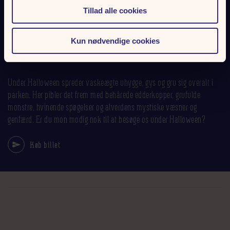
Tillad alle cookies
HALLOWEEN I FRIHEDEN
Kun nødvendige cookies
UHYGGELIG UHYGGE
Under Halloween spreder vaskeægte uhygge, gys og gru sig overalt i
parken. Her pibler det frem med behårede edderkopper, grufulde
monstre, hvinende spøgelser og alverdens mystiske væsner og
genfærd. Er du mon modig nok til at besøge os under Halloween?
Køb billet