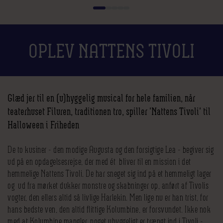
OPLEV NATTENS TIVOLI
Glæd jer til en (u)hyggelig musical for hele familien, når
teaterhuset Filuren, traditionen tro, spiller 'Nattens Tivoli' til
Halloween i Friheden
De to kusiner - den modige Augusta og den forsigtige Lea - begiver sig
ud på en opdagelsesrejse, der med ét bliver til en mission i det
hemmelige Nattens Tivoli. De har sneget sig ind på et hemmeligt lager
og ud fra mørket dukker monstre og skabninger op, anført af Tivolis
vogter, den ellers altid så livlige Harlekin. Men lige nu er han trist, for
hans bedste ven, den altid flittige Kolumbine, er forsvundet. Ikke nok
med at Kolumbine mangler, noget uhyggeligt er trængt ind i Tivoli -