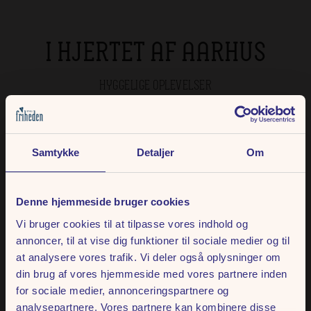
I HJERTET AF AARHUS
HYGGELIGE OPLEVELSER
Fed Fredag & Lørdag
Samtykke
Detaljer
Om
Store musikoplevelser under den åbne himmel i hjertet af Aarhus.
Læs mere
Denne hjemmeside bruger cookies
Vi bruger cookies til at tilpasse vores indhold og
annoncer, til at vise dig funktioner til sociale medier og til
at analysere vores trafik. Vi deler også oplysninger om
Mad og drikke
din brug af vores hjemmeside med vores partnere inden
for sociale medier, annonceringspartnere og
Nyd et lækkert udvalg af spisesteder med alt fra snacks til eksklusive
analysepartnere. Vores partnere kan kombinere disse