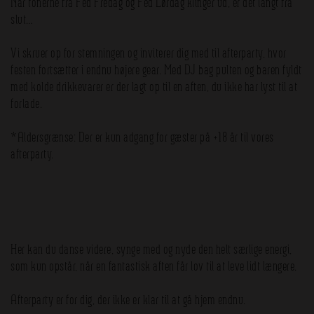
Når tonerne fra Fed Fredag og Fed Lørdag klinger ud, er det langt fra
slut…
Vi skruer op for stemningen og inviterer dig med til afterparty, hvor
festen fortsætter i endnu højere gear. Med DJ bag pulten og baren fyldt
med kolde drikkevarer er der lagt op til en aften, du ikke har lyst til at
forlade.
*Aldersgrænse: Der er kun adgang for gæster på +18 år til vores
afterparty.
Her kan du danse videre, synge med og nyde den helt særlige energi,
som kun opstår, når en fantastisk aften får lov til at leve lidt længere.
Afterparty er for dig, der ikke er klar til at gå hjem endnu.