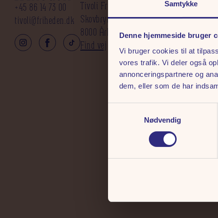
Tivoli Friheden A/S
Salgs- og leveringsbet
Samtykke
+45 86 14 73 00
Skovbrynet 5
Persondatapolitik
tivoli@friheden.dk
8000 Århus C
Cookies
Denne hjemmeside bruger c
Find vej
Vi bruger cookies til at tilpas
vores trafik. Vi deler også 
annonceringspartnere og anal
dem, eller som de har indsaml
Samtykkevalg
Nødvendig