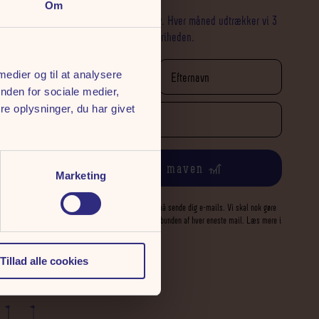
Om
Skriv dig op til vores nyhedsbrev. Hver måned udtrækker vi 3
x 2 sæsonkort Deluxe til Tivoli Friheden.
 medier og til at analysere
nden for sociale medier,
e oplysninger, du har givet
Giv mig sus i maven 🎢
Marketing
Ved tilmelding giver du tilladelse til, at vi må sende dig e-mails. Vi skal nok gøre
os umage, ellers kan du altid afmelde dig i bunden af hver eneste mail. Læs mere i
vores
persondatapolitik
.
Tillad alle cookies