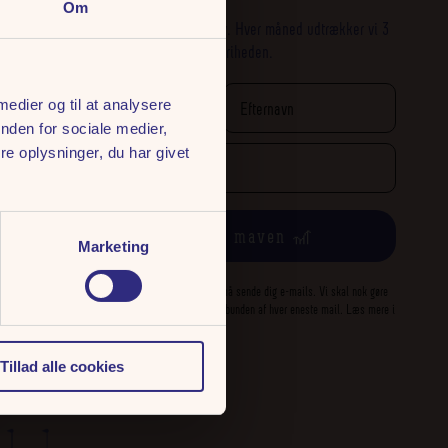
Om
Skriv dig op til vores nyhedsbrev. Hver måned udtrækker vi 3
x 2 sæsonkort Deluxe til Tivoli Friheden.
 medier og til at analysere
nden for sociale medier,
e oplysninger, du har givet
Giv mig sus i maven 🎢
Marketing
Ved tilmelding giver du tilladelse til, at vi må sende dig e-mails. Vi skal nok gøre
os umage, ellers kan du altid afmelde dig i bunden af hver eneste mail. Læs mere i
vores
persondatapolitik
.
Tillad alle cookies