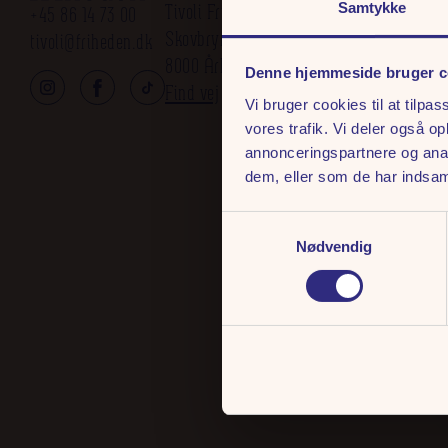
Tivoli Friheden A/S
Salgs- og leveringsbet
Samtykke
+45 86 14 73 00
Skovbrynet 5
Persondatapolitik
tivoli@friheden.dk
8000 Århus C
Cookies
Denne hjemmeside bruger c
Find vej
Vi bruger cookies til at tilpas
vores trafik. Vi deler også 
annonceringspartnere og anal
dem, eller som de har indsaml
Samtykkevalg
Nødvendig