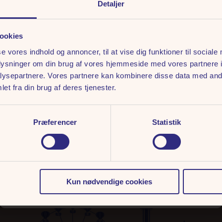
ingelser
Detaljer
ookies
se vores indhold og annoncer, til at vise dig funktioner til sociale
oplysninger om din brug af vores hjemmeside med vores partnere i
ysepartnere. Vores partnere kan kombinere disse data med andr
ALL INCLUSIVE
et fra din brug af deres tjenester.
Hvorfor nøjes? Med en All Inclusive-billet får du entré,
Præferencer
Statistik
turbånd og lækker mad samlet i én pakke. Slip for
planlægningen og nyd dagen fuldt ud!
Læs mere og køb her
Kun nødvendige cookies