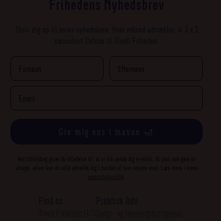
Frihedens Nyhedsbrev
Skriv dig op til vores nyhedsbrev. Hver måned udtrækker vi 3 x 2
sæsonkort Deluxe til Tivoli Friheden.
Giv mig sus i maven 🎢
Ved tilmelding giver du tilladelse til, at vi må sende dig e-mails. Vi skal nok gøre os
umage, ellers kan du altid afmelde dig i bunden af hver eneste mail. Læs mere i vores
persondatapolitik
.
Find os
Praktisk Info
Tivoli Friheden A/S
Salgs- og leveringsbetingelser