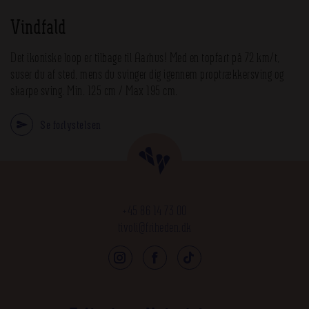
fælleseuropæiske standard
Vindfald
EN-13.814 af Force Technology.
Det ikoniske loop er tilbage til Aarhus! Med en topfart på 72 km/t,
suser du af sted, mens du svinger dig igennem proptrækkersving og
LED-belysningen består af mere end 10.000 lyspunkter
skarpe sving. Min. 125 cm / Max 195 cm.
Antal gæster i timen: 320
Se forlystelsen
Strømforbrug – peak 180 KW/ 320A
+45 86 14 73 00
tivoli@friheden.dk