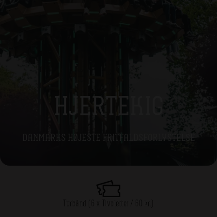
HJERTEKIG
DANMARKS HØJESTE FRITFALDSFORLYSTELSE
Turbånd (6 x Tivoletter / 60 kr.)