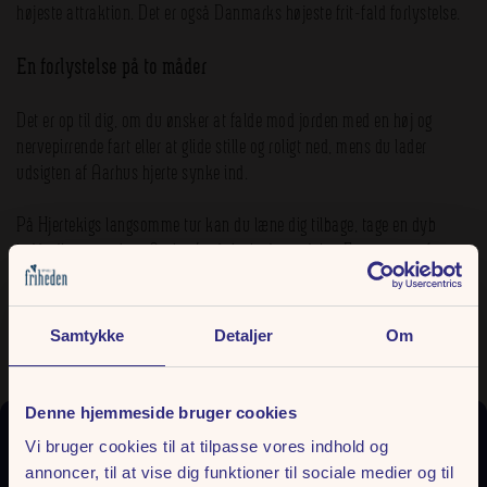
højeste attraktion. Det er også Danmarks højeste frit-fald forlystelse.
En forlystelse på to måder
Det er op til dig, om du ønsker at falde mod jorden med en høj og
nervepirrende fart eller at glide stille og roligt ned, mens du lader
udsigten af Aarhus hjerte synke ind.
På Hjertekigs langsomme tur kan du læne dig tilbage, tage en dyb
indånding og opleve Aarhus’ måske bedste udsigt. Fra toppen af
Danmarks højeste frit-fald forlystelse kan du lade blikket vandre over
Aarhus bugt, byens skyline og vores smukke park.
Samtykke
Detaljer
Om
En oplevelse, der kombinerer spænding og ro på én gang.
Denne hjemmeside bruger cookies
Vi bruger cookies til at tilpasse vores indhold og
annoncer, til at vise dig funktioner til sociale medier og til
Værd at vide