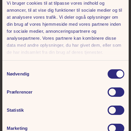
Vi bruger cookies til at tilpasse vores indhold og
annoncer, til at vise dig funktioner til sociale medier og til
Tivoli-menu
at analysere vores trafik. Vi deler også oplysninger om
din brug af vores hjemmeside med vores partnere inden
All you can eat
for sociale medier, annonceringspartnere og
analysepartnere. Vores partnere kan kombinere disse
Pizza inkl. salat
data med andre oplysninger, du har givet dem, eller som
169,-
de har indsamlet fra din brug af deres tjenester.
+30,-
til Fed Fredag og andre koncertdage
Samtykkevalg
For alle børn 4–12 år
Nødvendig
95,-
+30,-
til Fed Fredag og andre koncertdage
Præferencer
For børn 0–3 år
0,-
Statistik
All you can eat + fri sodavand
Marketing