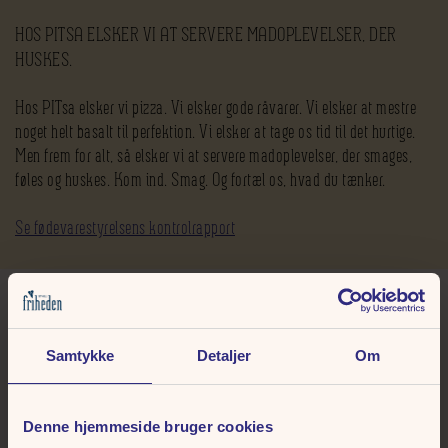
HOS PITSA ELSKER VI AT SERVERE MADOPLEVELSER, DER
HUSKES.
Hos PITsa elsker vi pizza. Vi elsker gode råvarer. Vi elsker at mestre
noget helt basalt til perfektion. Vi elsker at tage os tid til det hurtige.
Men frem for alt, så elsker vi at servere madoplevelser, der smages,
føles og huskes. Kom ind. Smag. Og fortæl os, hvad du tænker.
Se fødevarestyrelsens kontrolrapport
Samtykke
Detaljer
Om
Menuerne
Denne hjemmeside bruger cookies