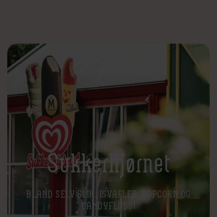
Sukkerhjørnet
BLAND SELV SLIK, ISVAFLER, POPCORN OG
CANDYFLOSS!