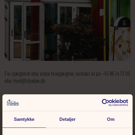
For spørgsmål eller andre forespørgsler, kontakt os på +45 86 14 73 00
eller tivoli@friheden.dk
CANDYFLOSS, IS & BLAND SELV SLIK
Samtykke
Detaljer
Om