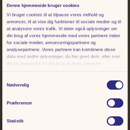
BLAND SELV SLIK, ISVAFLER, POPCORN OG
Denne hjemmeside bruger cookies
CANDYFLOSS!
Vi bruger cookies til at tilpasse vores indhold og
annoncer, til at vise dig funktioner til sociale medier og til
Lige midt i Tivoli Friheden finder du
Sukkerhjørnet
– et paradis for
at analysere vores trafik. Vi deler også oplysninger om
alle med en sød tand! Her dufter af frisklavet popcorn, alverdens
din brug af vores hjemmeside med vores partnere inden
slikvarianter og de blødeste skumfiduser. Hylderne bugner af farverige
for sociale medier, annonceringspartnere og
bolsjer, fyldte chokolader og alt det slik, der vækker nostalgien og
analysepartnere. Vores partnere kan kombinere disse
giver smil på læben.
data med andre oplysninger, du har givet dem, eller som
Uanset om du er til klassiske vingummibamser, syrlige overraskelser
de har indsamlet fra din brug af deres tjenester.
eller en håndfuld lakrids til at nyde på turen gennem parken, er
Sukkerhjørnet stedet, hvor dine søde drømme går i opfyldelse.
Så kig forbi – fyld posen med dine favoritter og tag en bid af Tivoli
Samtykkevalg
Frihedens magiske stemning!
Nødvendig
Se fødevarestyrelsens kontrolrapport
Præferencer
Statistik