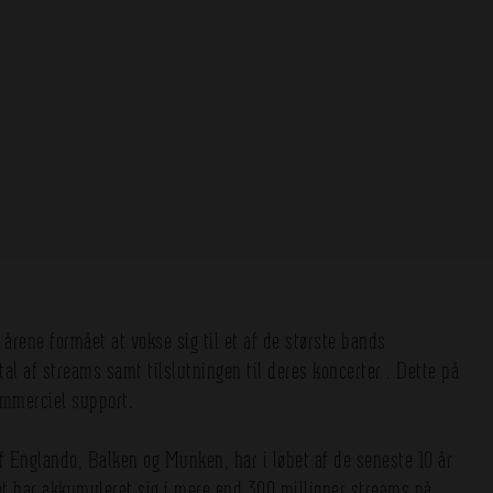
 årene formået at vokse sig til et af de største bands
l af streams samt tilslutningen til deres koncerter . Dette på
ommerciel support.
 Englando, Balken og Munken, har i løbet af de seneste 10 år
ket har akkumuleret sig i mere end 300 millioner streams på