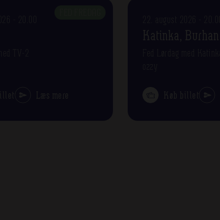
FED FREDAG
026 - 20.00
22. august 2026 - 20.0
Katinka, Burhan
med TV-2
Fed Lørdag med Katink
ozzy
illet
Læs mere
Køb billet