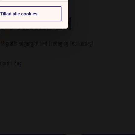
Tillad alle cookies
IG FRIHEDEN
få gratis adgang til Fed Fredag og Fed Lørdag!
kort i dag