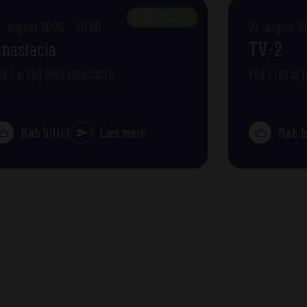
FED LØRDAG
5. august 2026 - 20.00
21. august 2
nastacia
TV-2
ed Lørdag med Anastacia
Fed Fredag 
Køb billet
Læs mere
Køb b