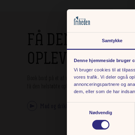
FÅ DEN HELSTØB
Samtykke
OPLEVELSE
Denne hjemmeside bruger c
Vi bruger cookies til at tilpas
Book bord på et af vores mange spisesteder, inden ko
vores trafik. Vi deler også 
annonceringspartnere og anal
få den helstøbte oplevelse. Læs mere om vores udvalg
dem, eller som de har indsaml
Mad og drikke
Samtykkevalg
Nødvendig