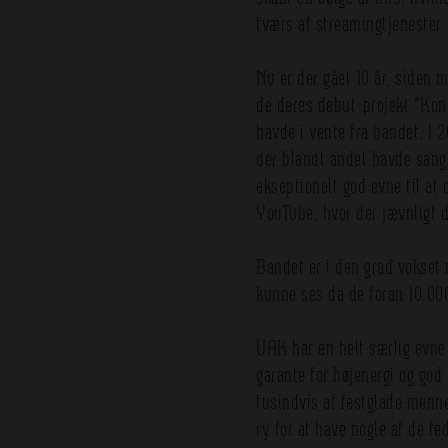
tværs af streamingtjenester.
Nu er der gået 10 år, siden 
de deres debut-projekt ”Kont
havde i vente fra bandet. I 
der blandt andet havde sang
ekseptionelt god evne til a
YouTube, hvor der jævnligt d
Bandet er i den grad vokset 
kunne ses da de foran 10.00
UAK har en helt særlig evne t
garante for højenergi og god
tusindvis af festglade menne
ry for at have nogle af de f