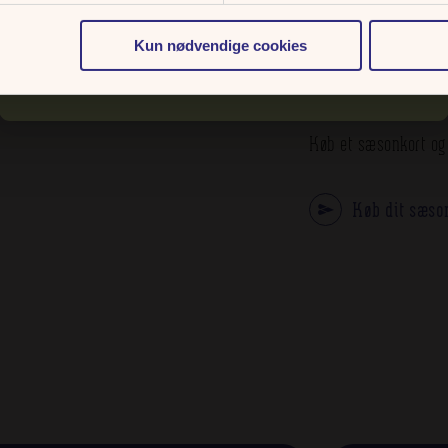
Sæsonkort Platin
til 2027.
Kun nødvendige cookies
TAG D
START
Køb et sæsonkort og 
Køb dit sæson