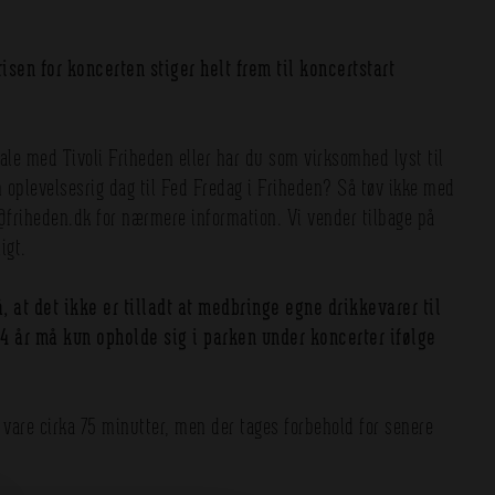
sen for koncerten stiger helt frem til koncertstart
tale med Tivoli Friheden eller har du som virksomhed lyst til
 oplevelsesrig dag til Fed Fredag i Friheden? Så tøv ikke med
i@friheden.dk for nærmere information. Vi vender tilbage på
igt.
at det ikke er tilladt at medbringe egne drikkevarer til
4 år må kun opholde sig i parken under koncerter ifølge
t vare cirka 75 minutter, men der tages forbehold for senere