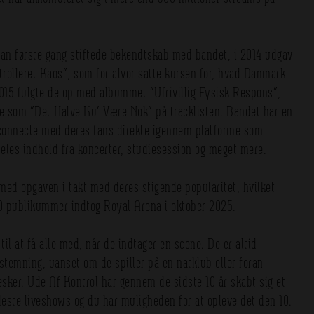
man første gang stiftede bekendtskab med bandet, i 2014 udgav
rolleret Kaos”, som for alvor satte kursen for, hvad Danmark
2015 fulgte de op med albummet ”Ufrivillig Fysisk Respons”,
e som ”Det Halve Ku’ Være Nok” på tracklisten. Bandet har en
t connecte med deres fans direkte igennem platforme som
eles indhold fra koncerter, studiesession og meget mere.
med opgaven i takt med deres stigende popularitet, hvilket
0 publikummer indtog Royal Arena i oktober 2025.
il at få alle med, når de indtager en scene. De er altid
 stemning, uanset om de spiller på en natklub eller foran
sker. Ude Af Kontrol har gennem de sidste 10 år skabt sig et
edeste liveshows og du har muligheden for at opleve det den 10.