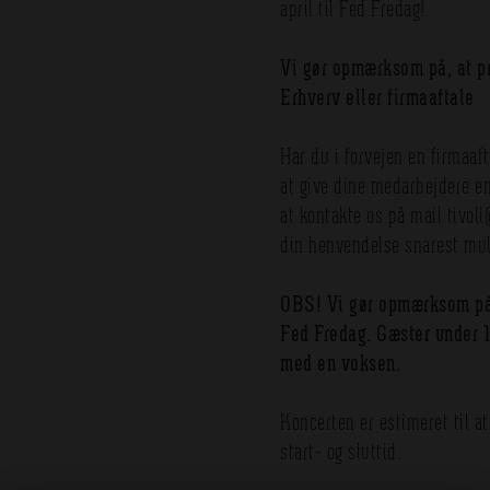
april til Fed Fredag!
Vi gør opmærksom på, at pri
Erhverv eller firmaaftale
Har du i forvejen en firmaaf
at give dine medarbejdere en
at kontakte os på mail tivol
din henvendelse snarest mul
OBS! Vi gør opmærksom på, 
Fed Fredag. Gæster under 1
med en voksen.
Koncerten er estimeret til a
start- og sluttid.