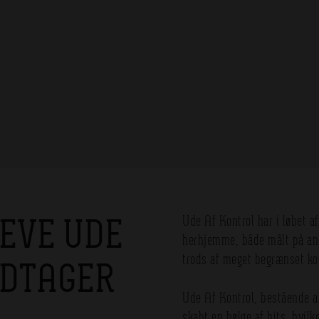
LEVE UDE
Ude Af Kontrol har i løbet af
herhjemme, både målt på anta
trods af meget begrænset k
NDTAGER
Ude Af Kontrol, bestående af
skabt en bølge af hits, hvil