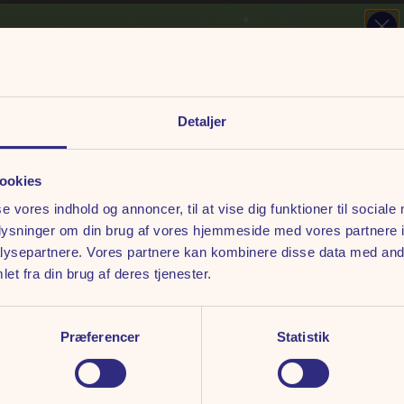
TE
Detaljer
ookies
se vores indhold og annoncer, til at vise dig funktioner til sociale
ncerten starter, og
oplysninger om din brug af vores hjemmeside med vores partnere i
MIKROFONEN ER DIN 🎤
ysepartnere. Vores partnere kan kombinere disse data med andr
, og book dit bord.
et fra din brug af deres tjenester.
Fortæl os, hvilke kunstnere du drømmer om at opleve til
Fed Fredag & Fed Lørdag 2027.
Præferencer
Statistik
Indsend dine ønsker og deltag i konkurrence om
2 x