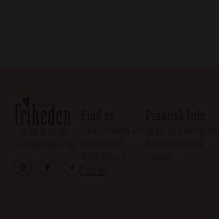
Find os
Praktisk Info
Tivoli Friheden A/S
Salgs- og leveringsbet
+45 86 14 73 00
Skovbrynet 5
Persondatapolitik
tivoli@friheden.dk
8000 Århus C
Cookies
Find vej