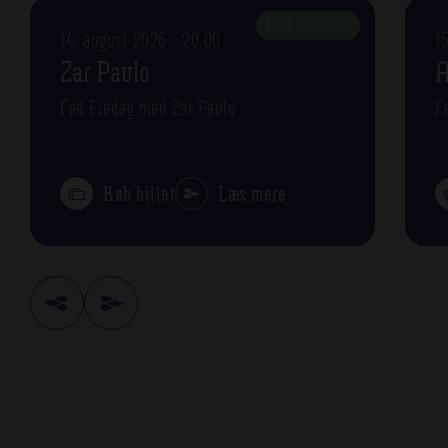
FED FREDAG
14. august 2026 - 20.00
1
Zar Paulo
A
Fed Fredag med Zar Paulo
F
Køb billet
Læs mere