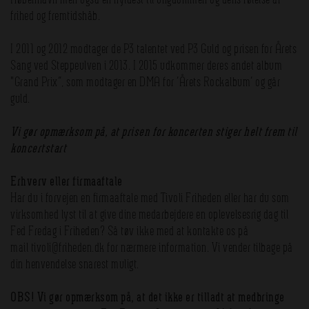
frihed og fremtidshåb.
I 2011 og 2012 modtager de P3 talentet ved P3 Guld og prisen for Årets
Sang ved Steppeulven i 2013. I 2015 udkommer deres andet album
"Grand Prix”, som modtager en DMA for ’Årets Rockalbum’ og går
guld.
Vi gør opmærksom på, at prisen for koncerten stiger helt frem til
koncertstart
Erhverv eller firmaaftale
Har du i forvejen en firmaaftale med Tivoli Friheden eller har du som
virksomhed lyst til at give dine medarbejdere en oplevelsesrig dag til
Fed Fredag i Friheden? Så tøv ikke med at kontakte os på
mail tivoli@friheden.dk for nærmere information. Vi vender tilbage på
din henvendelse snarest muligt.
OBS! Vi gør opmærksom på, at det ikke er tilladt at medbringe