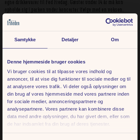
egne drikkevarer til Fed Fredag. Gæster under 14 år må kun
opholde sig i parken under koncerter ifølge med en voksen.
Koncerten er estimeret til at vare cirka 75 minutter, men der
tages forbehold for senere start- og sluttid.
Samtykke
Detaljer
Om
FÅ DEN HELSTØBTE
Denne hjemmeside bruger cookies
OPLEVELSE
Vi bruger cookies til at tilpasse vores indhold og
annoncer, til at vise dig funktioner til sociale medier og til
at analysere vores trafik. Vi deler også oplysninger om
Book bord på et af vores mange spisesteder, inden koncerten starter,
din brug af vores hjemmeside med vores partnere inden
og få den helstøbte oplevelse. Læs mere om vores udvalg, og book dit
for sociale medier, annonceringspartnere og
bord.
analysepartnere. Vores partnere kan kombinere disse
data med andre oplysninger, du har givet dem, eller som
Mad og drikke
de har indsamlet fra din brug af deres tjenester.
MIKROFONEN ER DIN 🎤