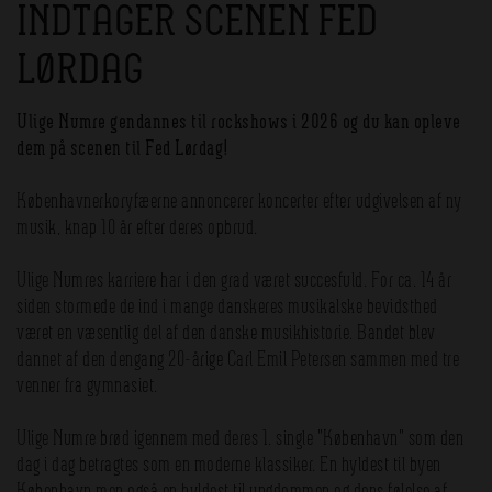
INDTAGER SCENEN FED
LØRDAG
Ulige Numre gendannes til rockshows i 2026 og du kan opleve
dem på scenen til Fed Lørdag!
Københavnerkoryfæerne annoncerer koncerter efter udgivelsen af ny
musik, knap 10 år efter deres opbrud.
Ulige Numres karriere har i den grad været succesfuld. For ca. 14 år
siden stormede de ind i mange danskeres musikalske bevidsthed
været en væsentlig del af den danske musikhistorie. Bandet blev
dannet af den dengang 20-årige Carl Emil Petersen sammen med tre
venner fra gymnasiet.
Ulige Numre brød igennem med deres 1. single "København" som den
dag i dag betragtes som en moderne klassiker. En hyldest til byen
København men også en hyldest til ungdommen og dens følelse af