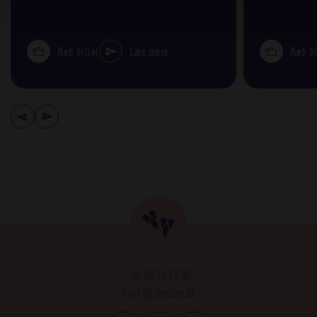
Køb billet
Læs mere
Køb bi
+45 86 14 73 00
tivoli@friheden.dk