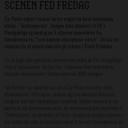
SCENEN FED FREDAG
Zar Paulo udgav i foråret første single fra deres kommende
album – ’Telefonperson’. Sangen blev udnævnt til P3’s
Uundgåelige og modtog en 5-stjernet anmeldelse fra
Soundvenue for ”forfriskende smartphone-satire”. Du har nu
chancen for at opleve dem live på scenen i Tivoli Friheden.
For få dage siden gentog de succesen med endnu en P3’s uundgåelige i
form af fanfavoritten ’We Are One’. Udgivelsen blev fejret med en
storslået releasekoncert i Aarhus med over 3000 deltagere.
’We Are One’ har været en fast del af Zar Paulos koncerter siden
efterårstouren i 2024 og har udviklet sig til en decideret fanfavorit,
længe før den blev tilgængelig på streaming. Singlen markerer et nyt
kapitel for det aarhusianske band, der med nedslag som udgivelsen af
’Telefonperson’, en optræden i X Factor-finalen og udsolgte koncerter i
hele landet har slået sit navn fast som et af de mest toneangivende på