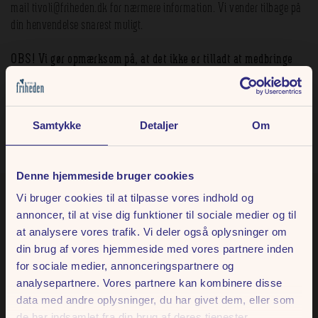
mail tivoli@friheden.dk for nærmere information. Vi vender tilbage på
din henvendelse snarest muligt.
OBS! Vi gør opmærksom på, at det ikke er tilladt at medbringe
egne drikkevarer til Fed Fredag. Gæster under 14 år må kun
opholde sig i parken under koncerter ifølge med en voksen.
Koncerten er estimeret til at vare cirka 75 minutter, men der
Samtykke
Detaljer
Om
tages forbehold for senere start- og sluttid.
Denne hjemmeside bruger cookies
Vi bruger cookies til at tilpasse vores indhold og
FÅ DEN HELSTØBTE
annoncer, til at vise dig funktioner til sociale medier og til
OPLEVELSE
at analysere vores trafik. Vi deler også oplysninger om
din brug af vores hjemmeside med vores partnere inden
for sociale medier, annonceringspartnere og
Book bord på et af vores mange spisesteder, inden koncerten starter,
analysepartnere. Vores partnere kan kombinere disse
og få den helstøbte oplevelse. Læs mere om vores udvalg, og book dit
data med andre oplysninger, du har givet dem, eller som
bord.
de har indsamlet fra din brug af deres tjenester.