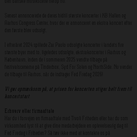
den danske musikscene netop nu.
Senest annoncerede de deres hidtil største koncerter i KB Hallen og
Aarhus Congress
Center, hvor der er annonceret en ekstra koncert efter
den første blev udsolgt.
I efteråret 2024 spillede Zar Paulo udsolgte koncerter i landets fire
største byer med to, ligeledes udsolgte, ekstrakoncerter i Aarhus og
København, inden de i sommeren 2025 vendte tilbage på
festivalscenerne på Tinderbox, Syd For Solen og NorthSide. Nu vender
de tilbage til Aarhus, når de indtager Fed Fredag 2026!
Vi gør opmærksom på, at prisen for koncerten stiger helt frem til
koncertstart
Erhverv eller firmaaftale
Har du i forvejen en firmaaftale med Tivoli Friheden eller har du som
virksomhed lyst til at give dine medarbejdere en oplevelsesrig dag til
Fed Fredag i Friheden? Så tøv ikke med at kontakte os på